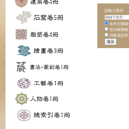
請輸入查詢
依內文關鍵
依詞條關鍵
詞條漢語拼