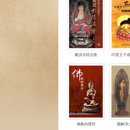
畫說水陸法會
印度王子
佛教的禮拜
圖解淨