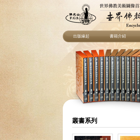
出版緣起
書籍介紹
叢書系列